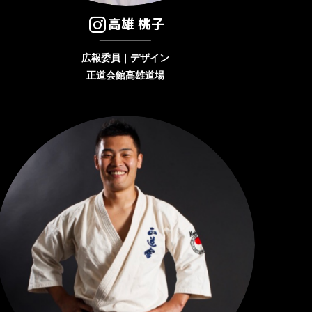
高雄 桃子
広報委員｜デザイン
正道会館髙雄道場