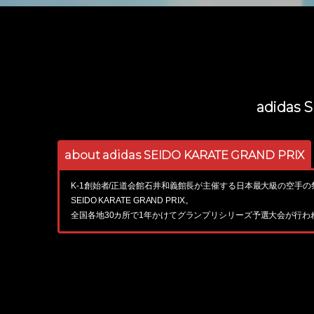
adida
about adidas SEIDO KARATE GRAND PRIX
K-1創始者/正道会館石井和義館長が主催する日本最大級の空手の祭典。ベー
SEIDO KARATE GRAND PRIX。
全国各地30カ所で1年かけてグランプリシリーズ予選大会が行