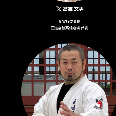
髙雄 文男
副実行委員長
正道会館髙雄道場 代表