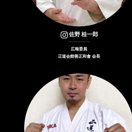
佐野 桂一郎
広報委員
正道会館善正和會
会長