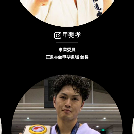
甲斐 孝
事業委員
正道会館甲斐道場 館長