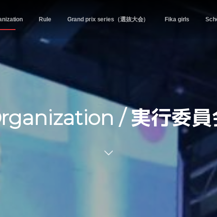
nization
Rule
Grand prix series（選抜大会）
Fika girls
Sch
rganization / 実行委