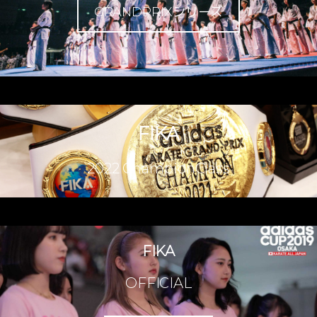
GRANDPRIXシリーズ
FIKA
2022 ChampionClass
FIKA
OFFICIAL